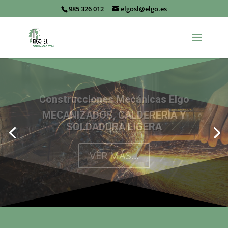
985 326 012
elgosl@elgo.es
Construcciones Mecánicas Elgo
EMPRESA ESPECIALIZADA EN
MAQUINARIA DE EMBOTELLADO
VER MÁS...