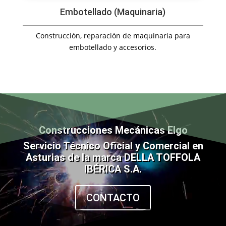
Embotellado (Maquinaria)
Construcción, reparación de maquinaria para
embotellado y accesorios.
Reproductor
de
vídeo
Construcciones Mecánicas Elgo
Servicio Técnico Oficial y Comercial en
Asturias de la marca DELLA TOFFOLA
IBÉRICA S.A.
CONTACTO