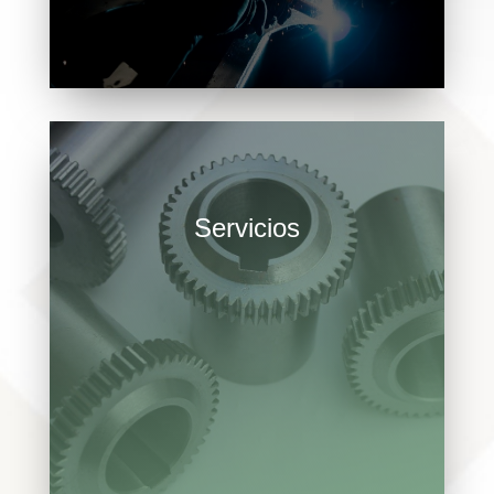
con nuestros clientes.
Servicios
Servicios que prestamos en
Construcciones Mecánicas Elgo S.L.:
MECANIZADO · CONSTRUCCIONES
MECÁNICAS · BIENES DE EQUIPOS
LIGEROS · MAQUINARIA DE
EMBOTELLADO · INSTALACIONES EN
LOCALES COMERCIALES